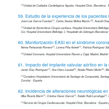
(1)
Unidad de Cuidados Cardiológicos Agudos. Hospital Clínic, Barcelona -
59. Estudio de la experiencia de los pacientes 
(1)
(2)
José Luis García Fuentes
,
Carlos Santos Molina Mazón
,
Araceli Cha
(1)
Unidad de Semicriticos Cirugía cardíaca. Hospital Universitario Bellviitg
Cor. Hospital Universitario Bellviitge, L' Hospitalet de Llobregat (Barcelona
60. Monitorización EASI en el síndrome coronar
(1)
(1)
Nerea Peñaranda Romero
,
Lorena Piña Astete
,
Patricia Rodríguez S
(1)
Unidad Coronaria. Hospital Universitario Ramón y Cajal, Madrid, Madrid
61. Impacto del implante valvular aórtico en l
(1)
(2)
(2)
Javier Díaz Rodríguez
,
Ana Otero Losada
,
Noelia Piñeiro Muñiz
,
Ma
(1)
Complexo Hospitalario Universitario de Santiago de Compostela, Santi
Coruña) - España
62. Incidencia de alteraciones neurológicas e
(1)
(1)
(1)
Alba Ricarte Marín
,
Cristina Claver García
,
Katalin Rubi Larrañaga
,
(1)
Servicio de Cirugía Cardiovascular. Hospital Clínic, Barcelona - España 