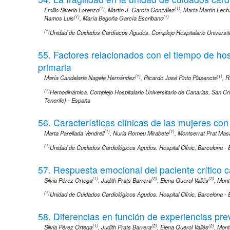
(1)
(1)
Emilio Siverio Lorenzo
,
Martín J. García González
,
Marta Martín Lech
(1)
(1)
Ramos Luis
,
María Begoña García Escribano
(1)
Unidad de Cuidados Cardíacos Agudos. Complejo Hospitalario Universita
55. Factores relacionados con el tiempo de hos
primaria
(1)
(1)
María Candelaria Nagele Hernández
,
Ricardo José Pinto Plasencia
,
R
(1)
Hemodinámica. Complejo Hospitalario Universitario de Canarias, San Cr
Tenerife) - España
56. Características clínicas de las mujeres con
(1)
(1)
Marta Parellada Vendrell
,
Nuria Romeu Mirabete
,
Montserrat Prat Mas
(1)
Unidad de Cuidados Cardiológicos Agudos. Hospital Clínic, Barcelona -
57. Respuesta emocional del paciente crítico c
(1)
(2)
(2)
Silvia Pérez Ortega
,
Judith Prats Barrera
,
Elena Querol Vallés
,
Mont
(1)
Unidad de Cuidados Cardiológicos Agudos. Hospital Clínic, Barcelona -
58. Diferencias en función de experiencias previ
(1)
(2)
(2)
Silvia Pérez Ortega
,
Judith Prats Barrera
,
Elena Querol Vallés
,
Mont