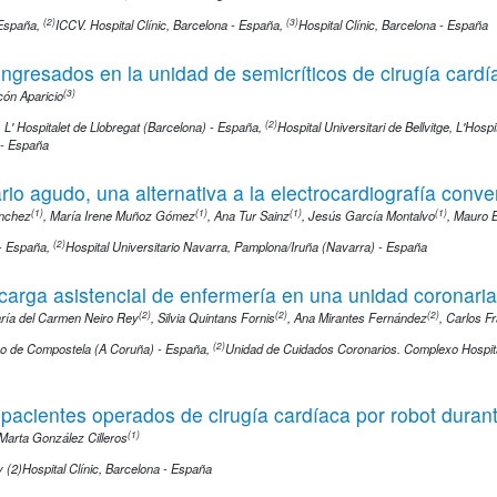
(2)
(3)
 España
,
ICCV. Hospital Clínic, Barcelona - España
,
Hospital Clínic, Barcelona - España
ingresados en la unidad de semicríticos de cirugía cardía
(3)
cón Aparicio
(2)
e, L' Hospitalet de Llobregat (Barcelona) - España
,
Hospital Universitari de Bellvitge, L'Hos
) - España
io agudo, una alternativa a la electrocardiografía conve
(1)
(1)
(1)
(1)
ánchez
,
María Irene Muñoz Gómez
,
Ana Tur Sainz
,
Jesús García Montalvo
,
Mauro B
(2)
 - España
,
Hospital Universitario Navarra, Pamplona/Iruña (Navarra) - España
a carga asistencial de enfermería en una unidad coronaria
(2)
(2)
(2)
ría del Carmen Neiro Rey
,
Silvia Quintans Fornis
,
Ana Mirantes Fernández
,
Carlos Fr
(2)
ago de Compostela (A Coruña) - España
,
Unidad de Cuidados Coronarios. Complexo Hospita
n pacientes operados de cirugía cardíaca por robot dura
(1)
Marta González Cilleros
y (2)Hospital Clínic, Barcelona - España