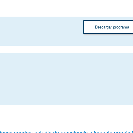
Descargar programa
díacos agudos: estudio de prevalencia e impacto pronóst