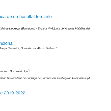
ca de un hospital terciario
(3)
pitalet de Llobregat (Barcelona) - España
,
Adjunta del Área de Malalties del
ncional
(1)
(2)
uelga Suárez
,
Gonzalo Luis Alonso Salinas
(2)
ancisco Becerra do Ejo
lario Universitario de Santiago de Compostela, Santiago de Compostela (A
nte 2019-2022