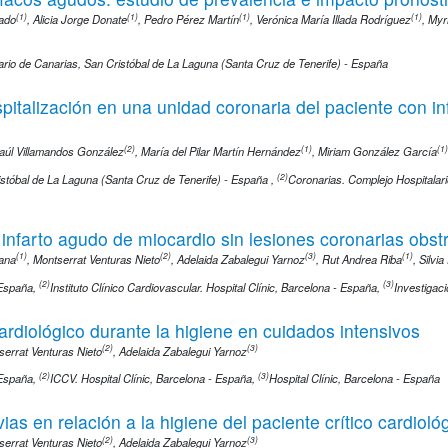
(1)
(1)
(1)
(1)
ado
,
Alicia Jorge Donate
,
Pedro Pérez Martín
,
Verónica María Illada Rodríguez
,
Myr
rio de Canarias, San Cristóbal de La Laguna (Santa Cruz de Tenerife) - España
pitalización en una unidad coronaria del paciente con in
(2)
(1)
(1)
aúl Villamandos González
,
María del Pilar Martín Hernández
,
Miriam González García
(2)
istóbal de La Laguna (Santa Cruz de Tenerife) - España
,
Coronarias. Complejo Hospitalari
 infarto agudo de miocardio sin lesiones coronarias obst
(1)
(2)
(3)
(1)
ana
,
Montserrat Venturas Nieto
,
Adelaida Zabalegui Yarnoz
,
Rut Andrea Riba
,
Silvi
(2)
(3)
 España
,
Instituto Clínico Cardiovascular. Hospital Clínic, Barcelona - España
,
Investigac
ardiológico durante la higiene en cuidados intensivos
(2)
(3)
serrat Venturas Nieto
,
Adelaida Zabalegui Yarnoz
(2)
(3)
 España
,
ICCV. Hospital Clínic, Barcelona - España
,
Hospital Clínic, Barcelona - España
as en relación a la higiene del paciente crítico cardioló
(2)
(3)
serrat Venturas Nieto
,
Adelaida Zabalegui Yarnoz