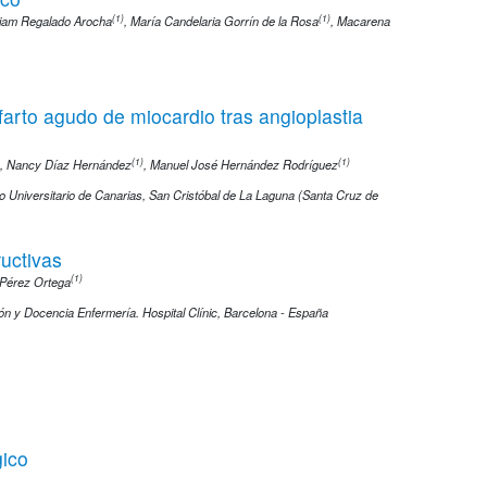
(1)
(1)
iam Regalado Arocha
,
María Candelaria Gorrín de la Rosa
,
Macarena
farto agudo de miocardio tras angioplastia
(1)
(1)
,
Nancy Díaz Hernández
,
Manuel José Hernández Rodríguez
o Universitario de Canarias, San Cristóbal de La Laguna (Santa Cruz de
ructivas
(1)
a Pérez Ortega
ión y Docencia Enfermería. Hospital Clínic, Barcelona - España
gico