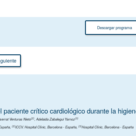
Descargar programa
guiente
 paciente crítico cardiológico durante la higie
(2)
(3)
serrat Venturas Nieto
,
Adelaida Zabalegui Yarnoz
(2)
(3)
 España
,
ICCV. Hospital Clínic, Barcelona - España
,
Hospital Clínic, Barcelona - España