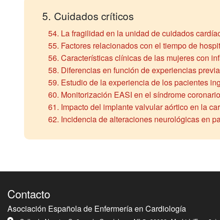
5. Cuidados críticos
54. La fragilidad en la unidad de cuidados cardí
55. Factores relacionados con el tiempo de hospit
56. Características clínicas de las mujeres con i
58. Diferencias en función de experiencias previas
59. Estudio de la experiencia de los pacientes ing
60. Monitorización EASI en el síndrome coronario 
61. Impacto del implante valvular aórtico en la c
62. Incidencia de alteraciones neurológicas en p
Contacto
Asociación Española de Enfermería en Cardiología