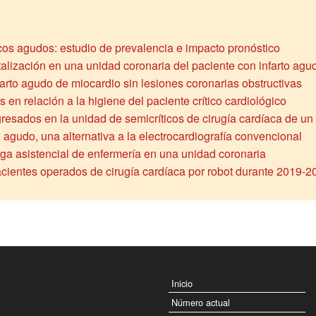
acos agudos: estudio de prevalencia e impacto pronóstico
alización en una unidad coronaria del paciente con infarto agud
nfarto agudo de miocardio sin lesiones coronarias obstructivas
 en relación a la higiene del paciente crítico cardiológico
resados en la unidad de semicríticos de cirugía cardíaca de un h
agudo, una alternativa a la electrocardiografía convencional
arga asistencial de enfermería en una unidad coronaria
acientes operados de cirugía cardíaca por robot durante 2019-2
Inicio
Número actual