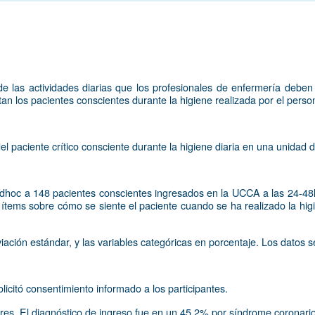
e las actividades diarias que los profesionales de enfermería deben
 los pacientes conscientes durante la higiene realizada por el person
 del paciente crítico consciente durante la higiene diaria en una unida
 adhoc a 148 pacientes conscientes ingresados en la UCCA a las 24-48
0 ítems sobre cómo se siente el paciente cuando se ha realizado la hig
iación estándar, y las variables categóricas en porcentaje. Los datos 
licitó consentimiento informado a los participantes.
es. El diagnóstico de ingreso fue en un 45,2% por síndrome coronario