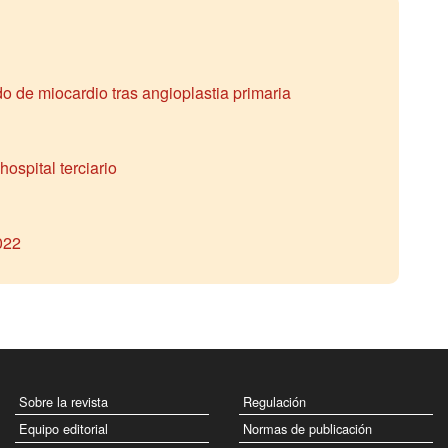
o de miocardio tras angioplastia primaria
ospital terciario
022
Sobre la revista
Regulación
Equipo editorial
Normas de publicación