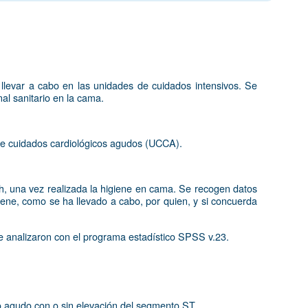
 llevar a cabo en las unidades de cuidados intensivos. Se
al sanitario en la cama.
d de cuidados cardiológicos agudos (UCCA).
h, una vez realizada la higiene en cama. Se recogen datos
iene, como se ha llevado a cabo, por quien, y si concuerda
se analizaron con el programa estadístico SPSS v.23.
 agudo con o sin elevación del segmento ST.