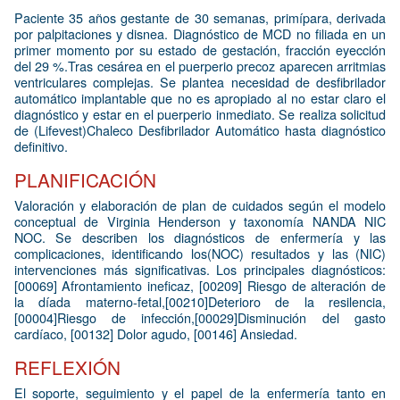
Paciente 35 años gestante de 30 semanas, primípara, derivada
por palpitaciones y disnea. Diagnóstico de MCD no filiada en un
primer momento por su estado de gestación, fracción eyección
del 29 %.Tras cesárea en el puerperio precoz aparecen arritmias
ventriculares complejas. Se plantea necesidad de desfibrilador
automático implantable que no es apropiado al no estar claro el
diagnóstico y estar en el puerperio inmediato. Se realiza solicitud
de (Lifevest)Chaleco Desfibrilador Automático hasta diagnóstico
definitivo.
PLANIFICACIÓN
Valoración y elaboración de plan de cuidados según el modelo
conceptual de Virginia Henderson y taxonomía NANDA NIC
NOC. Se describen los diagnósticos de enfermería y las
complicaciones, identificando los(NOC) resultados y las (NIC)
intervenciones más significativas. Los principales diagnósticos:
[00069] Afrontamiento ineficaz, [00209] Riesgo de alteración de
la díada materno-fetal,[00210]Deterioro de la resilencia,
[00004]Riesgo de infección,[00029]Disminución del gasto
cardíaco, [00132] Dolor agudo, [00146] Ansiedad.
REFLEXIÓN
El soporte, seguimiento y el papel de la enfermería tanto en