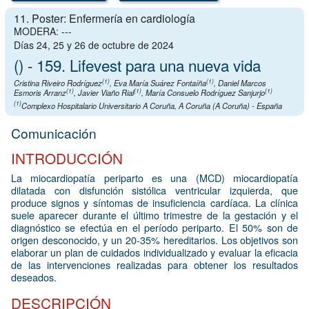
11. Poster: Enfermería en cardiología
MODERA: ---
Días 24, 25 y 26 de octubre de 2024
() - 159. Lifevest para una nueva vida
(1)
(1)
Cristina Riveiro Rodríguez
,
Eva María Suárez Fontaíña
,
Daniel Marcos
(1)
(1)
(1)
Esmoris Arranz
,
Javier Viaño Rial
,
María Consuelo Rodríguez Sanjurjo
(1)
Complexo Hospitalario Universitario A Coruña, A Coruña (A Coruña) - España
Comunicación
INTRODUCCIÓN
La miocardiopatía periparto es una (MCD) miocardiopatía
dilatada con disfunción sistólica ventricular izquierda, que
produce signos y síntomas de insuficiencia cardíaca. La clínica
suele aparecer durante el último trimestre de la gestación y el
diagnóstico se efectúa en el período periparto. El 50% son de
origen desconocido, y un 20-35% hereditarios. Los objetivos son
elaborar un plan de cuidados individualizado y evaluar la eficacia
de las intervenciones realizadas para obtener los resultados
deseados.
DESCRIPCIÓN