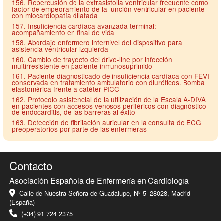
156. Repercusión de la extrasistolia ventricular frecuente como
factor de empeoramiento de la función ventricular en paciente
con miocardiopatía dilatada
157. Insuficiencia cardíaca avanzada terminal:
acompañamiento en final de vida
158. Abordaje enfermero internivel del dispositivo para
asistencia ventricular izquierda
160. Cambio de trayecto del drive-line por infección
multirresistente en paciente inmunosuprimido
161. Paciente diagnosticado de insuficiencia cardíaca con FEVI
conservada en tratamiento ambulatorio con diuréticos. Bomba
elastomérica frente a catéter PICC
162. Protocolo asistencial de la utilización de la Escala A-DIVA
en pacientes con accesos venosos periféricos con diagnóstico
de endocarditis, de las barreras al éxito
163. Detección de fibrilación auricular en la consulta de ECG
preoperatorios por parte de las enfermeras
Contacto
Asociación Española de Enfermería en Cardiología
Calle de Nuestra Señora de Guadalupe, Nº 5, 28028, Madrid
(España)
(+34) 91 724 2375