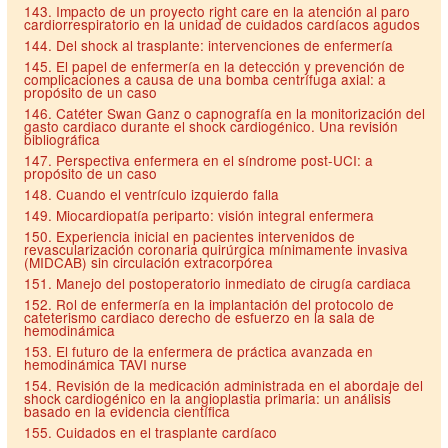
143. Impacto de un proyecto right care en la atención al paro
cardiorrespiratorio en la unidad de cuidados cardíacos agudos
144. Del shock al trasplante: intervenciones de enfermería
145. El papel de enfermería en la detección y prevención de
complicaciones a causa de una bomba centrífuga axial: a
propósito de un caso
146. Catéter Swan Ganz o capnografía en la monitorización del
gasto cardiaco durante el shock cardiogénico. Una revisión
bibliográfica
147. Perspectiva enfermera en el síndrome post-UCI: a
propósito de un caso
148. Cuando el ventrículo izquierdo falla
149. Miocardiopatía periparto: visión integral enfermera
150. Experiencia inicial en pacientes intervenidos de
revascularización coronaria quirúrgica mínimamente invasiva
(MIDCAB) sin circulación extracorpórea
151. Manejo del postoperatorio inmediato de cirugía cardiaca
152. Rol de enfermería en la implantación del protocolo de
cateterismo cardiaco derecho de esfuerzo en la sala de
hemodinámica
153. El futuro de la enfermera de práctica avanzada en
hemodinámica TAVI nurse
154. Revisión de la medicación administrada en el abordaje del
shock cardiogénico en la angioplastia primaria: un análisis
basado en la evidencia científica
155. Cuidados en el trasplante cardíaco