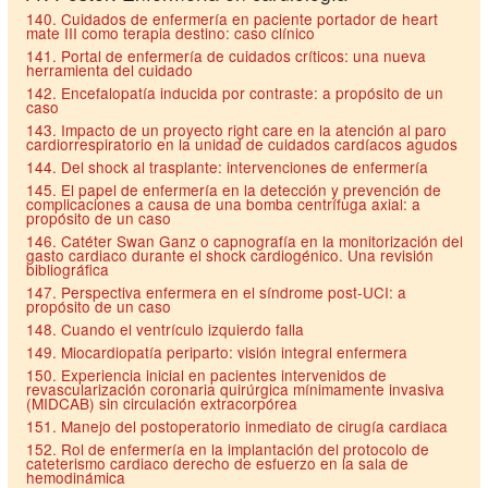
140. Cuidados de enfermería en paciente portador de heart
mate III como terapia destino: caso clínico
141. Portal de enfermería de cuidados críticos: una nueva
herramienta del cuidado
142. Encefalopatía inducida por contraste: a propósito de un
caso
143. Impacto de un proyecto right care en la atención al paro
cardiorrespiratorio en la unidad de cuidados cardíacos agudos
144. Del shock al trasplante: intervenciones de enfermería
145. El papel de enfermería en la detección y prevención de
complicaciones a causa de una bomba centrífuga axial: a
propósito de un caso
146. Catéter Swan Ganz o capnografía en la monitorización del
gasto cardiaco durante el shock cardiogénico. Una revisión
bibliográfica
147. Perspectiva enfermera en el síndrome post-UCI: a
propósito de un caso
148. Cuando el ventrículo izquierdo falla
149. Miocardiopatía periparto: visión integral enfermera
150. Experiencia inicial en pacientes intervenidos de
revascularización coronaria quirúrgica mínimamente invasiva
(MIDCAB) sin circulación extracorpórea
151. Manejo del postoperatorio inmediato de cirugía cardiaca
152. Rol de enfermería en la implantación del protocolo de
cateterismo cardiaco derecho de esfuerzo en la sala de
hemodinámica