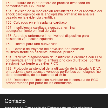
153. El futuro de la enfermera de práctica avanzada en
hemodinámica TAVI nurse
154. Revisión de la medicación administrada en el abordaje del
shock cardiogénico en la angioplastia primaria: un análisis
basado en la evidencia científica
155. Cuidados en el trasplante cardíaco
157. Insuficiencia cardíaca avanzada terminal:
acompañamiento en final de vida
158. Abordaje enfermero internivel del dispositivo para
asistencia ventricular izquierda
159. Lifevest para una nueva vida
160. Cambio de trayecto del drive-line por infección
multirresistente en paciente inmunosuprimido
161. Paciente diagnosticado de insuficiencia cardíaca con FEVI
conservada en tratamiento ambulatorio con diuréticos. Bomba
elastomérica frente a catéter PICC
162. Protocolo asistencial de la utilización de la Escala A-DIVA
en pacientes con accesos venosos periféricos con diagnóstico
de endocarditis, de las barreras al éxito
163. Detección de fibrilación auricular en la consulta de ECG
preoperatorios por parte de las enfermeras
Contacto
Asociación Española de Enfermería en Cardiología