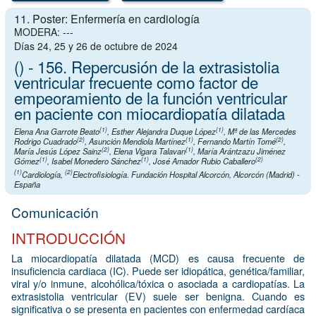
11. Poster: Enfermería en cardiología
MODERA: ---
Días 24, 25 y 26 de octubre de 2024
() - 156. Repercusión de la extrasistolia
ventricular frecuente como factor de
empeoramiento de la función ventricular
en paciente con miocardiopatía dilatada
(1)
(1)
Elena Ana Garrote Beato
,
Esther Alejandra Duque López
,
Mª de las Mercedes
(2)
(1)
(2)
Rodrigo Cuadrado
,
Asunción Mendiola Martínez
,
Fernando Martín Tomé
,
(2)
(1)
María Jesús López Sainz
,
Elena Vigara Talavan
,
María Arántzazu Jiménez
(1)
(1)
(2)
Gómez
,
Isabel Monedero Sánchez
,
José Amador Rubio Caballero
(1)
(2)
Cardiología
,
Electrofisiología. Fundación Hospital Alcorcón, Alcorcón (Madrid) -
España
Comunicación
INTRODUCCIÓN
La miocardiopatía dilatada (MCD) es causa frecuente de
insuficiencia cardiaca (IC). Puede ser idiopática, genética/familiar,
viral y/o inmune, alcohólica/tóxica o asociada a cardiopatías. La
extrasistolia ventricular (EV) suele ser benigna. Cuando es
significativa o se presenta en pacientes con enfermedad cardíaca