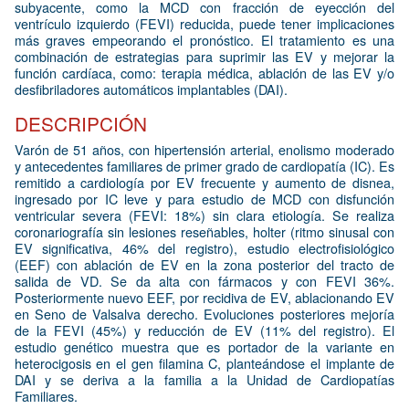
subyacente, como la MCD con fracción de eyección del
ventrículo izquierdo (FEVI) reducida, puede tener implicaciones
más graves empeorando el pronóstico. El tratamiento es una
combinación de estrategias para suprimir las EV y mejorar la
función cardíaca, como: terapia médica, ablación de las EV y/o
desfibriladores automáticos implantables (DAI).
DESCRIPCIÓN
Varón de 51 años, con hipertensión arterial, enolismo moderado
y antecedentes familiares de primer grado de cardiopatía (IC). Es
remitido a cardiología por EV frecuente y aumento de disnea,
ingresado por IC leve y para estudio de MCD con disfunción
ventricular severa (FEVI: 18%) sin clara etiología. Se realiza
coronariografía sin lesiones reseñables, holter (ritmo sinusal con
EV significativa, 46% del registro), estudio electrofisiológico
(EEF) con ablación de EV en la zona posterior del tracto de
salida de VD. Se da alta con fármacos y con FEVI 36%.
Posteriormente nuevo EEF, por recidiva de EV, ablacionando EV
en Seno de Valsalva derecho. Evoluciones posteriores mejoría
de la FEVI (45%) y reducción de EV (11% del registro). El
estudio genético muestra que es portador de la variante en
heterocigosis en el gen filamina C, planteándose el implante de
DAI y se deriva a la familia a la Unidad de Cardiopatías
Familiares.