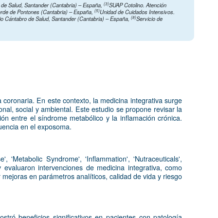
(3)
o de Salud, Santander (Cantabria) – España
,
SUAP Cotolino. Atención
(5)
averde de Pontones (Cantabria) – España
,
Unidad de Cuidados Intensivos.
(8)
io Cántabro de Salud, Santander (Cantabria) – España
,
Servicio de
a coronaria. En este contexto, la medicina integrativa surge
nal, social y ambiental. Este estudio se propone revisar la
ión entre el síndrome metabólico y la inflamación crónica.
fluencia en el exposoma.
 'Metabolic Syndrome', 'Inflammation', 'Nutraceuticals',
 y evaluaron intervenciones de medicina integrativa, como
 mejoras en parámetros analíticos, calidad de vida y riesgo
tró beneficios significativos en pacientes con patología