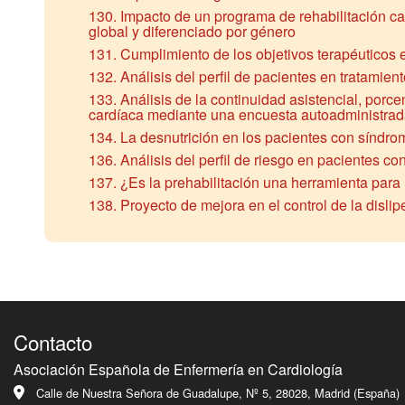
130. Impacto de un programa de rehabilitación ca
global y diferenciado por género
131. Cumplimiento de los objetivos terapéuticos
132. Análisis del perfil de pacientes en tratamient
133. Análisis de la continuidad asistencial, por
cardíaca mediante una encuesta autoadministra
134. La desnutrición en los pacientes con síndro
136. Análisis del perfil de riesgo en pacientes c
137. ¿Es la prehabilitación una herramienta para 
138. Proyecto de mejora en el control de la disli
Contacto
Asociación Española de Enfermería en Cardiología
Calle de Nuestra Señora de Guadalupe, Nº 5, 28028, Madrid (España)