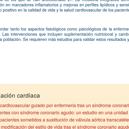
en marcadores inflamatorios y mejoras en perfiles lipídicos y sensibi
ositivo en la calidad de vida y la salud cardiovascular de los pacient
ordar tanto los aspectos fisiológicos como psicológicos de la enferme
 Las intervenciones que incluyen suplementación nutricional y cambio
sta población. Se requieren más estudios para validar estos resultados y
tación cardiaca
cardiovascular guiado por enfermería tras un síndrome coronar
entes con síndrome coronario agudo: un estudio en una unidad d
pacientes sometidos a sustitución de válvula aórtica transcatéter
modificación del estilo de vida tras el síndrome coronario agud