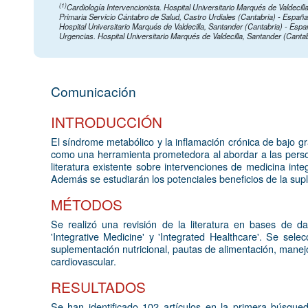
(1)
Cardiología Intervencionista. Hospital Universitario Marqués de Valdecil
Primaria Servicio Cántabro de Salud, Castro Urdiales (Cantabria) - Españ
Hospital Universitario Marqués de Valdecilla, Santander (Cantabria) - Esp
Urgencias. Hospital Universitario Marqués de Valdecilla, Santander (Canta
Comunicación
INTRODUCCIÓN
El síndrome metabólico y la inflamación crónica de bajo gra
como una herramienta prometedora al abordar a las personas
literatura existente sobre intervenciones de medicina int
Además se estudiarán los potenciales beneficios de la supl
MÉTODOS
Se realizó una revisión de la literatura en bases de da
'Integrative Medicine' y 'Integrated Healthcare'. Se sel
suplementación nutricional, pautas de alimentación, manejo
cardiovascular.
RESULTADOS
Se han identificado 102 artículos en la primera búsqued