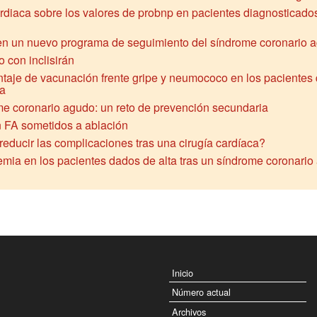
rdiaca sobre los valores de probnp en pacientes diagnosticados
 en un nuevo programa de seguimiento del síndrome coronario 
o con inclisirán
centaje de vacunación frente gripe y neumococo en los pacientes
da
me coronario agudo: un reto de prevención secundaria
on FA sometidos a ablación
reducir las complicaciones tras una cirugía cardíaca?
pemia en los pacientes dados de alta tras un síndrome coronario
Inicio
Número actual
Archivos