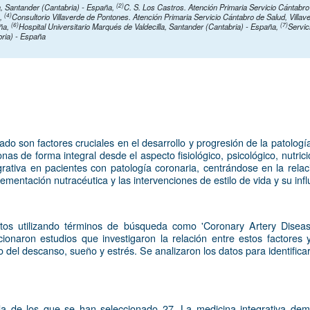
(2)
la, Santander (Cantabria) - España
,
C. S. Los Castros. Atención Primaria Servicio Cántabr
(4)
a
,
Consultorio Villaverde de Pontones. Atención Primaria Servicio Cántabro de Salud, Vill
(6)
(7)
aña
,
Hospital Universitario Marqués de Valdecilla, Santander (Cantabria) - España
,
Servic
bria) - España
do son factores cruciales en el desarrollo y progresión de la patologí
 de forma integral desde el aspecto fisiológico, psicológico, nutricio
egrativa en pacientes con patología coronaria, centrándose en la relac
ementación nutracéutica y las intervenciones de estilo de vida y su in
tos utilizando términos de búsqueda como 'Coronary Artery Disease',
eccionaron estudios que investigaron la relación entre estos factores
 del descanso, sueño y estrés. Se analizaron los datos para identificar
a de los que se han seleccionado 27. La medicina integrativa demos