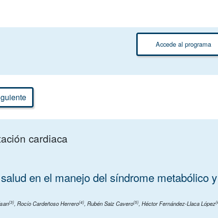
Accede al programa
guiente
tación cardiaca
e salud en el manejo del síndrome metabólico y
(3)
(4)
(5)
(
Usan
,
Rocío Cardeñoso Herrero
,
Rubén Saiz Cavero
,
Héctor Fernández-Llaca López