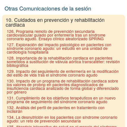
Otras Comunicaciones de la sesión
10. Cuidados en prevención y rehabilitación
cardiaca
126. Programa remoto de prevención secundaria
cardiovascular guiado por enfermería tras un síndrome
coronario agudo. Ensayo clínico aleatorizado SPRING
127. Exploración del Impacto psicológico en pacientes con
síndrome coronario agudo: un estudio en una unidad de
cardiología hospitalaria
128. Importancia de la rehabilitación cardiaca en pacientes
sometidos a sustitución de válvula aórtica transcatéter: revisión
bibliográfica
129. Impacto del seguimiento de enfermería en la modificación
del estilo de vida tras el síndrome coronario agudo
130. Impacto de un programa de rehabilitación cardiaca sobre
los valores de probnp en pacientes diagnosticados de
insuficiencia cardiaca analizado de forma global y diferenciado
por género
131. Cumplimiento de los objetivos terapéuticos en un nuevo
programa de seguimiento del síndrome coronario agudo
132. Análisis del perfil de pacientes en tratamiento con
inclisirán
134. La desnutrición en los pacientes con síndrome coronario
agudo: un reto de prevención secundaria
135. Abordaje integrativo de salud en el manejo del síndrome