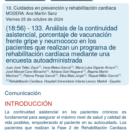
10. Cuidados en prevención y rehabilitación cardiaca
MODERA: Ana Martín Sanz
Viernes 25 de octubre de 2024
(18:56) - 133. Análisis de la continuidad
asistencial, porcentaje de vacunación
frente gripe y neumococo en los
pacientes que realizan un programa de
rehabilitación cardíaca mediante una
encuesta autoadministrada
(1)
(1)
(1)
Juan José Tellez Zaya
,
Irene Bielsa García
,
María Luisa Giganto Arroyo
,
(1)
(1)
José Manuel Cano Moracho
,
Adriana Goiri Noguera
,
Begoña Martín
(1)
(1)
(1)
(1)
Martínez
,
Paloma Pareja García
,
Elisa Mata Jorge
,
Raquel Millán García
(1)
Rehabilitación Cardiaca. Hospital Universitario Infanta Leonor, Madrid - España
Comunicación
INTRODUCCIÓN
La continuidad asistencial en los pacientes crónicos es
fundamental para asegurar el máximo nivel de salud y calidad de
vida posibles, empoderando al paciente en su autocuidado. Los
pacientes que realizan la Fase 2 de Rehabilitación Cardiaca