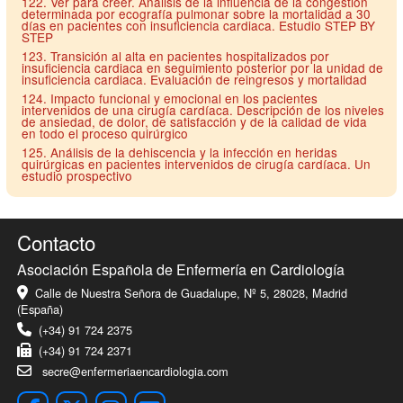
122. Ver para creer. Análisis de la influencia de la congestión
determinada por ecografía pulmonar sobre la mortalidad a 30
días en pacientes con insuficiencia cardiaca. Estudio STEP BY
STEP
123. Transición al alta en pacientes hospitalizados por
insuficiencia cardiaca en seguimiento posterior por la unidad de
insuficiencia cardiaca. Evaluación de reingresos y mortalidad
124. Impacto funcional y emocional en los pacientes
intervenidos de una cirugía cardíaca. Descripción de los niveles
de ansiedad, de dolor, de satisfacción y de la calidad de vida
en todo el proceso quirúrgico
125. Análisis de la dehiscencia y la infección en heridas
quirúrgicas en pacientes intervenidos de cirugía cardíaca. Un
estudio prospectivo
Contacto
Asociación Española de Enfermería en Cardiología
Calle de Nuestra Señora de Guadalupe, Nº 5, 28028, Madrid
(España)
(+34) 91 724 2375
(+34) 91 724 2371
secre@enfermeriaencardiologia.com