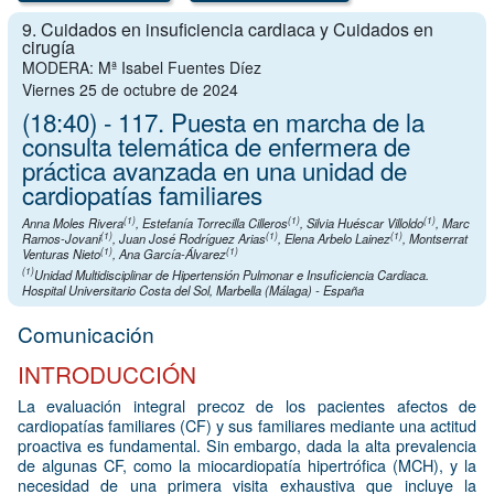
9. Cuidados en insuficiencia cardiaca y Cuidados en
cirugía
MODERA: Mª Isabel Fuentes Díez
Viernes 25 de octubre de 2024
(18:40) - 117. Puesta en marcha de la
consulta telemática de enfermera de
práctica avanzada en una unidad de
cardiopatías familiares
(1)
(1)
(1)
Anna Moles Rivera
,
Estefanía Torrecilla Cilleros
,
Silvia Huéscar Villoldo
,
Marc
(1)
(1)
(1)
Ramos-Jovani
,
Juan José Rodríguez Arias
,
Elena Arbelo Lainez
,
Montserrat
(1)
(1)
Venturas Nieto
,
Ana García-Álvarez
(1)
Unidad Multidisciplinar de Hipertensión Pulmonar e Insuficiencia Cardiaca.
Hospital Universitario Costa del Sol, Marbella (Málaga) - España
Comunicación
INTRODUCCIÓN
La evaluación integral precoz de los pacientes afectos de
cardiopatías familiares (CF) y sus familiares mediante una actitud
proactiva es fundamental. Sin embargo, dada la alta prevalencia
de algunas CF, como la miocardiopatía hipertrófica (MCH), y la
necesidad de una primera visita exhaustiva que incluye la