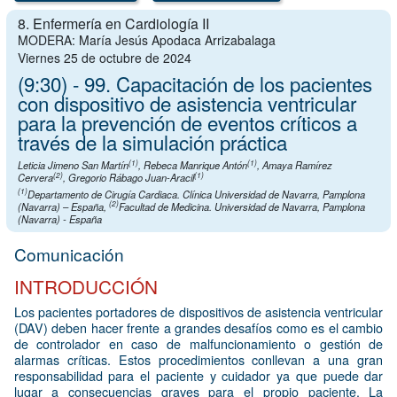
8. Enfermería en Cardiología II
MODERA: María Jesús Apodaca Arrizabalaga
Viernes 25 de octubre de 2024
(9:30) - 99. Capacitación de los pacientes
con dispositivo de asistencia ventricular
para la prevención de eventos críticos a
través de la simulación práctica
(1)
(1)
Leticia Jimeno San Martín
,
Rebeca Manrique Antón
,
Amaya Ramírez
(2)
(1)
Cervera
,
Gregorio Rábago Juan-Aracil
(1)
Departamento de Cirugía Cardiaca. Clínica Universidad de Navarra, Pamplona
(2)
(Navarra) – España
,
Facultad de Medicina. Universidad de Navarra, Pamplona
(Navarra) - España
Comunicación
INTRODUCCIÓN
Los pacientes portadores de dispositivos de asistencia ventricular
(DAV) deben hacer frente a grandes desafíos como es el cambio
de controlador en caso de malfuncionamiento o gestión de
alarmas críticas. Estos procedimientos conllevan a una gran
responsabilidad para el paciente y cuidador ya que puede dar
lugar a consecuencias graves para el propio paciente. La