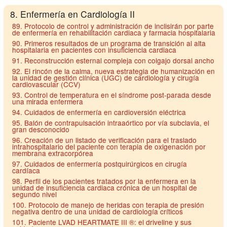
8. Enfermería en Cardiología II
89. Protocolo de control y administración de inclisirán por parte
de enfermería en rehabilitación cardiaca y farmacia hospitalaria
90. Primeros resultados de un programa de transición al alta
hospitalaria en pacientes con insuficiencia cardiaca
91. Reconstrucción esternal compleja con colgajo dorsal ancho
92. El rincón de la calma, nueva estrategia de humanización en
la unidad de gestión clínica (UGC) de cardiología y cirugía
cardiovascular (CCV)
93. Control de temperatura en el síndrome post-parada desde
una mirada enfermera
94. Cuidados de enfermería en cardioversión eléctrica
95. Balón de contrapulsación intraaórtico por vía subclavia, el
gran desconocido
96. Creación de un listado de verificación para el traslado
intrahospitalario del paciente con terapia de oxigenación por
membrana extracorpórea
97. Cuidados de enfermería postquirúrgicos en cirugía
cardíaca
98. Perfil de los pacientes tratados por la enfermera en la
unidad de insuficiencia cardiaca crónica de un hospital de
segundo nivel
100. Protocolo de manejo de heridas con terapia de presión
negativa dentro de una unidad de cardiología críticos
101. Paciente LVAD HEARTMATE III ®: el driveline y sus