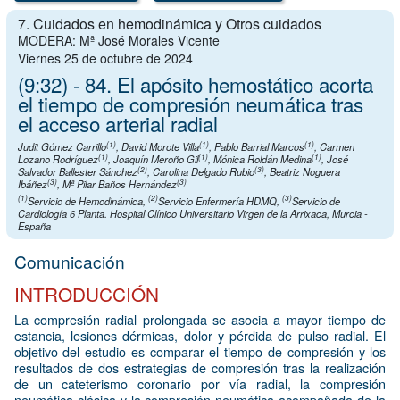
7. Cuidados en hemodinámica y Otros cuidados
MODERA: Mª José Morales Vicente
Viernes 25 de octubre de 2024
(9:32) - 84. El apósito hemostático acorta
el tiempo de compresión neumática tras
el acceso arterial radial
(1)
(1)
(1)
Judit Gómez Carrillo
,
David Morote Villa
,
Pablo Barrial Marcos
,
Carmen
(1)
(1)
(1)
Lozano Rodríguez
,
Joaquín Meroño Gil
,
Mónica Roldán Medina
,
José
(2)
(3)
Salvador Ballester Sánchez
,
Carolina Delgado Rubio
,
Beatriz Noguera
(3)
(3)
Ibáñez
,
Mª Pilar Baños Hernández
(1)
(2)
(3)
Servicio de Hemodinámica
,
Servicio Enfermería HDMQ
,
Servicio de
Cardiología 6 Planta. Hospital Clínico Universitario Virgen de la Arrixaca, Murcia -
España
Comunicación
INTRODUCCIÓN
La compresión radial prolongada se asocia a mayor tiempo de
estancia, lesiones dérmicas, dolor y pérdida de pulso radial. El
objetivo del estudio es comparar el tiempo de compresión y los
resultados de dos estrategias de compresión tras la realización
de un cateterismo coronario por vía radial, la compresión
neumática clásica y la compresión neumática acompañada de la