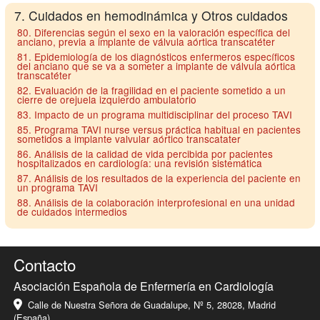
7. Cuidados en hemodinámica y Otros cuidados
80. Diferencias según el sexo en la valoración específica del
anciano, previa a implante de válvula aórtica transcatéter
81. Epidemiología de los diagnósticos enfermeros específicos
del anciano que se va a someter a implante de válvula aórtica
transcatéter
82. Evaluación de la fragilidad en el paciente sometido a un
cierre de orejuela izquierdo ambulatorio
83. Impacto de un programa multidisciplinar del proceso TAVI
85. Programa TAVI nurse versus práctica habitual en pacientes
sometidos a implante valvular aórtico transcatater
86. Análisis de la calidad de vida percibida por pacientes
hospitalizados en cardiología: una revisión sistemática
87. Análisis de los resultados de la experiencia del paciente en
un programa TAVI
88. Análisis de la colaboración interprofesional en una unidad
de cuidados intermedios
Contacto
Asociación Española de Enfermería en Cardiología
Calle de Nuestra Señora de Guadalupe, Nº 5, 28028, Madrid
(España)