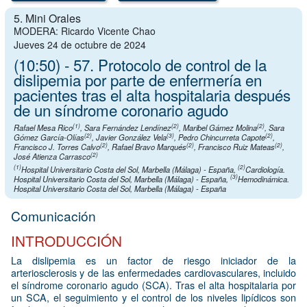
5. Mini Orales
MODERA: Ricardo Vicente Chao
Jueves 24 de octubre de 2024
(10:50) - 57. Protocolo de control de la
dislipemia por parte de enfermería en
pacientes tras el alta hospitalaria después
de un síndrome coronario agudo
(1)
(2)
(2)
Rafael Mesa Rico
,
Sara Fernández Lendínez
,
Maribel Gámez Molina
,
Sara
(2)
(3)
(2)
Gómez García-Olías
,
Javier González Vela
,
Pedro Chincurreta Capote
,
(2)
(2)
(2)
Francisco J. Torres Calvo
,
Rafael Bravo Marqués
,
Francisco Ruiz Mateas
,
(2)
José Atienza Carrasco
(1)
(2)
Hospital Universitario Costa del Sol, Marbella (Málaga) - España
,
Cardiología.
(3)
Hospital Universitario Costa del Sol, Marbella (Málaga) - España
,
Hemodinámica.
Hospital Universitario Costa del Sol, Marbella (Málaga) - España
Comunicación
INTRODUCCIÓN
La dislipemia es un factor de riesgo iniciador de la
arteriosclerosis y de las enfermedades cardiovasculares, incluido
el síndrome coronario agudo (SCA). Tras el alta hospitalaria por
un SCA, el seguimiento y el control de los niveles lipídicos son