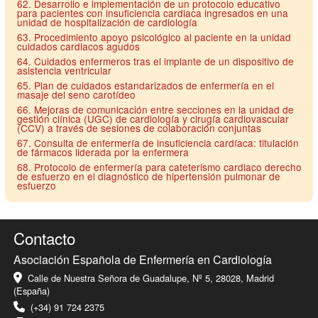
62. Desarrollo e implementación de un protocolo educativo
para pacientes con insuficiencia cardiaca ingresados en una
unidad de hospitalización de cardiología
63. Procedimiento apoyo psicológico al paciente en la unidad
cuidados cardiacos agudos
64. Cuidados enfermeros tras el implante de un dispositivo de
asistencia ventricular
65. Plan de cuidados estandarizados de enfermería en el
masaje del seno carotídeo
66. Mejoras de comunicación entre secciones en la unidad de
gestión clínica (UGC) de cardiología y cirugía cardiovascular
(CCV) a través de sesiones de colaboración conjuntas
67. Consulta de enfermería de insuficiencia cardíaca: titulación
de fármacos liderada por la enfermera
68. Protocolo de enfermería para cateterismo cardiaco derecho
de esfuerzo en el diagnóstico de hipertensión pulmonar de
esfuerzo
Contacto
Asociación Española de Enfermería en Cardiología
Calle de Nuestra Señora de Guadalupe, Nº 5, 28028, Madrid
(España)
(+34) 91 724 2375