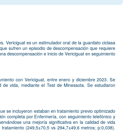
. Vericiguat es un estimulador oral de la guanilato ciclasa
os que sufren un episodio de descompensación que requiere
as una descompensación e inicio de Vericiguat en seguimiento
amiento con Vericiguat, entre enero y diciembre 2023. Se
ad de vida, mediante el Test de Minessota. Se estudiaron
ue se incluyeron estaban en tratamiento previo optimizado
ción completa por Enfermería, con seguimiento telefónico y
ervándose una mejoría significativa en la calidad de vida
e tratamiento (249,5±70,5 vs 294,7±49,6 metros; p:0,038).