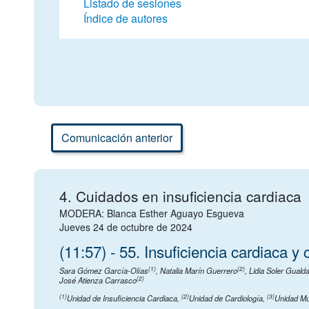
Listado de sesiones
Índice de autores
Comunicación anterior
4. Cuidados en insuficiencia cardiaca
MODERA: Blanca Esther Aguayo Esgueva
Jueves 24 de octubre de 2024
(11:57) - 55. Insuficiencia cardiaca y
(1)
(2)
Sara Gómez García-Olías
,
Natalia Marín Guerrero
,
Lidia Soler Guald
(2)
José Atienza Carrasco
(1)
(2)
(3)
Unidad de Insuficiencia Cardiaca
,
Unidad de Cardiología
,
Unidad Mul