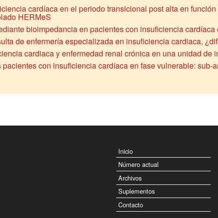
ciencia cardíaca en el periodo transicional post alta en función
ntrolado HERMeS
ediante bioimpedancia en pacientes con insuficiencia cardíaca
ta de enfermería especializada en insuficiencia cardiaca, ¿dife
iciencia cardiaca y enfermedad renal crónica en una unidad de i
 pacientes con insuficiencia cardíaca en fase vulnerable: sub-an
Inicio
Número actual
Archivos
Suplementos
Contacto