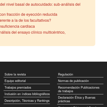
 del nivel basal de autocuidado: sub-análisis del
 con fracción de eyección reducida
rente a la de los facultativos?
nsuficiencia cardiaca
álisis del ensayo clínico multicéntrico,
Sobre la revista
Regulación
Equipo editorial
Normas de publicación
Trabajos premiados
Recomendación Publicaciones
de trabajos
Inclusión en índices bibliográficos
Declaración Ética y Buenas
Descripción, Técnicas y Rankings
prácticas