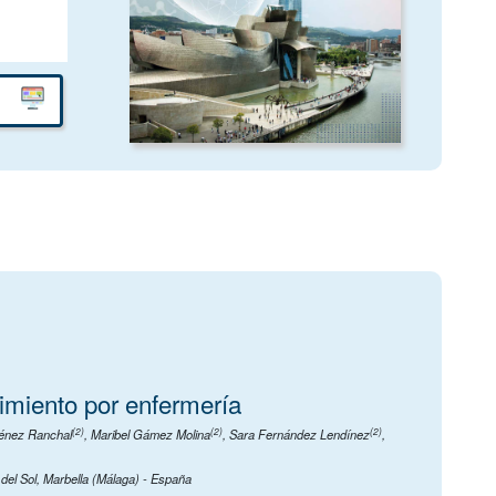
guimiento por enfermería
(2)
(2)
(2)
ménez Ranchal
,
Maribel Gámez Molina
,
Sara Fernández Lendínez
,
 del Sol, Marbella (Málaga) - España