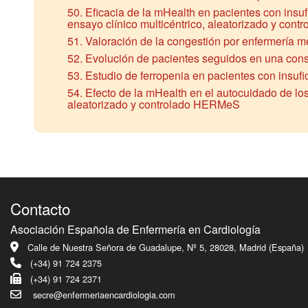
50. Eficacia de la mHealth en pacientes con insufi
ensayo clínico multicéntrico, aleatorizado y co
51. Valoración de la congestión por enfermería m
52. Evolución de pacientes seguidos en una consul
53. Estudio de ferropenia en pacientes con insuf
54. Efecto de la mHealth en el autocuidado de los
aleatorizado y controlado HERMeS
Contacto
Asociación Española de Enfermería en Cardiología
Calle de Nuestra Señora de Guadalupe, Nº 5, 28028, Madrid (España)
(+34) 91 724 2375
(+34) 91 724 2371
secre@enfermeriaencardiologia.com