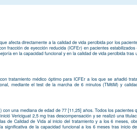
ue afecta directamente a la calidad de vida percibida por los pacientes
ca con fracción de eyección reducida (ICFEr) en pacientes estabilizad
mejoría en la capacidad funcional y en la calidad de vida percibida tr
 con tratamiento médico óptimo para ICFEr a los que se añadió trat
ncional, mediante el test de la marcha de 6 minutos (TM6M) y calid
%) con una mediana de edad de 77 [11,25] años. Todos los pacientes q
inició Vericiguat 2,5 mg tras descompensación y se realizó una titula
las de Calidad de Vida al inicio del tratamiento y a los 6 meses, obs
a significativa de la capacidad funcional a los 6 meses tras inicio d