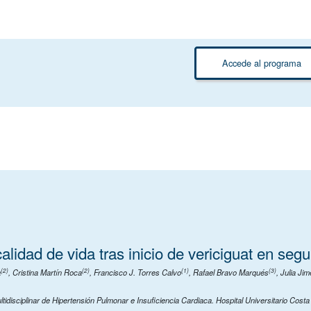
Accede al programa
 calidad de vida tras inicio de vericiguat en se
(2)
(2)
(1)
(3)
a
,
Cristina Martín Roca
,
Francisco J. Torres Calvo
,
Rafael Bravo Marqués
,
Julia Ji
tidisciplinar de Hipertensión Pulmonar e Insuficiencia Cardiaca. Hospital Universitario Costa