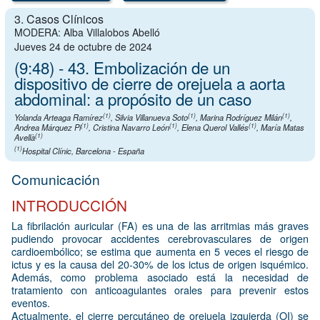
3. Casos Clínicos
MODERA: Alba Villalobos Abelló
Jueves 24 de octubre de 2024
(9:48) - 43. Embolización de un
dispositivo de cierre de orejuela a aorta
abdominal: a propósito de un caso
(1)
(1)
(1)
Yolanda Arteaga Ramírez
,
Silvia Villanueva Soto
,
Marina Rodríguez Milán
,
(1)
(1)
(1)
Andrea Márquez Pi
,
Cristina Navarro León
,
Elena Querol Vallés
,
María Matas
(1)
Avellà
(1)
Hospital Clínic, Barcelona - España
Comunicación
INTRODUCCIÓN
La fibrilación auricular (FA) es una de las arritmias más graves
pudiendo provocar accidentes cerebrovasculares de origen
cardioembólico; se estima que aumenta en 5 veces el riesgo de
ictus y es la causa del 20-30% de los ictus de origen isquémico.
Además, como problema asociado está la necesidad de
tratamiento con anticoagulantes orales para prevenir estos
eventos.
Actualmente, el cierre percutáneo de orejuela izquierda (OI) se