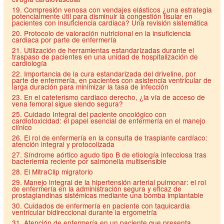
19. Compresión venosa con vendajes elásticos ¿una estrategia
potencialmente útil para disminuir la congestión tisular en
pacientes con insuficiencia cardiaca? Una revisión sistemática
20. Protocolo de valoración nutricional en la insuficiencia
cardiaca por parte de enfermería
21. Utilización de herramientas estandarizadas durante el
traspaso de pacientes en una unidad de hospitalización de
cardiología
22. Importancia de la cura estandarizada del driveline, por
parte de enfermería, en pacientes con asistencia ventricular de
larga duración para minimizar la tasa de infección
23. En el cateterismo cardiaco derecho, ¿la vía de acceso de
vena femoral sigue siendo segura?
25. Cuidado Integral del paciente oncológico con
cardiotoxicidad: el papel esencial de enfermería en el manejo
clínico
26. El rol de enfermería en la consulta de trasplante cardíaco:
atención integral y protocolizada
27. Síndrome aórtico agudo tipo B de etiología infecciosa tras
bacteriemia reciente por salmonella multisensible
28. El MitraClip migratorio
29. Manejo integral de la hipertensión arterial pulmonar: el rol
de enfermería en la administración segura y eficaz de
prostaglandinas sistémicas mediante una bomba implantable
30. Cuidados de enfermería en paciente con taquicardia
ventricular bidireccional durante la ergometría
31. Atención de enfermería en un paciente que presenta