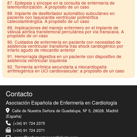
87. Epilepsia y síncope en la consulta de enfermería de
telemonitorización. A propósito de un caso
88. Implante de desfibrilador automático subcutáneo en
paciente con taquicardia ventricular polimórfica
catecolaminérgica. A propósito de un caso
89. Implicaciones del manejo enfermero en el implante de
válvula aórtica transfemoral percutánea por vía transcava. A
propósito de un caso
90. Cuidados de enfermería en paciente con necesidad de
asistencia ventricular transitoria tras shock cardiogénico por
infarto agudo de miocardio anterior
91. Hemorragia digestiva en un paciente con dispositivo de
asistencia ventricular izquierda
92. Tormenta arrítmica secundaria a miocardiopatía
arritmogénica en UCI cardiovascular: a propósito de un caso
Contacto
Asociación Española de Enfermería en Cardiología
Calle de Nuestra Señora de Guadalupe, Nº 5, 28028, Madrid
(España)
(+34) 91 724 2375
(+34) 91 724 2371