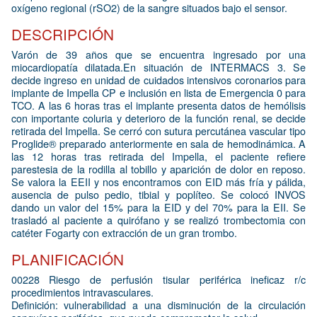
oxígeno regional (rSO2) de la sangre situados bajo el sensor.
DESCRIPCIÓN
Varón de 39 años que se encuentra ingresado por una
miocardiopatía dilatada.En situación de INTERMACS 3. Se
decide ingreso en unidad de cuidados intensivos coronarios para
implante de Impella CP e inclusión en lista de Emergencia 0 para
TCO. A las 6 horas tras el implante presenta datos de hemólisis
con importante coluria y deterioro de la función renal, se decide
retirada del Impella. Se cerró con sutura percutánea vascular tipo
Proglide® preparado anteriormente en sala de hemodinámica. A
las 12 horas tras retirada del Impella, el paciente refiere
parestesia de la rodilla al tobillo y aparición de dolor en reposo.
Se valora la EEII y nos encontramos con EID más fría y pálida,
ausencia de pulso pedio, tibial y poplíteo. Se colocó INVOS
dando un valor del 15% para la EID y del 70% para la EII. Se
trasladó al paciente a quirófano y se realizó trombectomia con
catéter Fogarty con extracción de un gran trombo.
PLANIFICACIÓN
00228 Riesgo de perfusión tisular periférica ineficaz r/c
procedimientos intravasculares.
Definición: vulnerabilidad a una disminución de la circulación