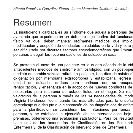
Contenido principal del artícu
Alberto Francisco González-Flores
Juana Mercedes Gutiérrez-Valverde
Resumen
La insuficiencia cardiaca es un síndrome que aqueja a personas d
avanzada que experimentan un deterioro significativo del funciona
físico ya que, deben manejar regímenes médicos que implic
modificación y adopción de conductas saludables en la vida y esto
ser dificultado por diversos factores sociodemográficos que limitan
personas a seguir las recomendaciones de cuidado en casa.
Se presenta el caso de una paciente en la cuarta década de la vi
antecedentes médicos de síndrome antifosfolípido, con un post-oper
mediato de cambio valvular mitral. La paciente, tras días de asistenc
oxigenación por membrana extracorpórea y estabilizarla, egresa
unidad de cuidados críticos para continuar con su recupera
rehabilitación, y enseñanza en la adopción de nuevas conductas de
necesarias para mantener su estado físico en el hogar. Se real
valoración de la persona a través de las 14 necesidades del mod
Virginia Henderson identificando las más alteradas para la enseñ
aprendizaje que dan pie a la elaboración de los diagnósticos de enfer
para la planificación se consideran las limitaciones por fuerza
persona, y se establece la ejecución de las intervenciones bajo
premisas, obteniendo una evaluación satisfactoria. Para los resulta
hace uso de las taxonomías de Clasificación de los Resultad
Enfermería y, de la Clasificación de Intervenciones de Enfermería.