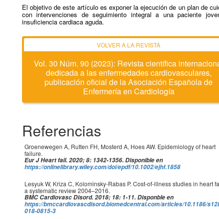
El objetivo de este artículo es exponer la ejecución de un plan de cu
con intervenciones de seguimiento integral a una paciente jov
insuficiencia cardiaca aguda.
Vol. 30 Núm. 90 (2023): Revista científica internacion
dedicada a las enfermedades cardiovasculares,
publicación oficial de la Asociación Española de
Enfermería en Cardiología
Referencias
Groenewegen A, Rutten FH, Mosterd A, Hoes AW. Epidemiology of heart
failure.
Eur J Heart fail. 2020; 8: 1342-1356. Disponible en
https://onlinelibrary.wiley.com/doi/epdf/10.1002/ejhf.1858
Lesyuk W, Kriza C, Kolominsky-Rabas P. Cost-of-illness studies in heart fa
a systematic review 2004–2016.
BMC Cardiovasc Disord. 2018; 18: 1-11. Disponble en
https://bmccardiovascdisord.biomedcentral.com/articles/10.1186/s12
018-0815-3