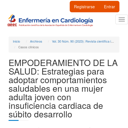
Navegación principal
Registrarse
Entrar
Contenido principal
Barra lateral
Tog
Inicio
Archivos
Vol. 30 Núm. 90 (2023): Revista científica internacional dedicada a las enfermedades cardiovasculares, publicación oficial de la Asociación Española de Enfermería en Cardiología
Casos clínicos
EMPODERAMIENTO DE LA
SALUD: Estrategias para
adoptar comportamientos
saludables en una mujer
adulta joven con
insuficiencia cardiaca de
súbito desarrollo